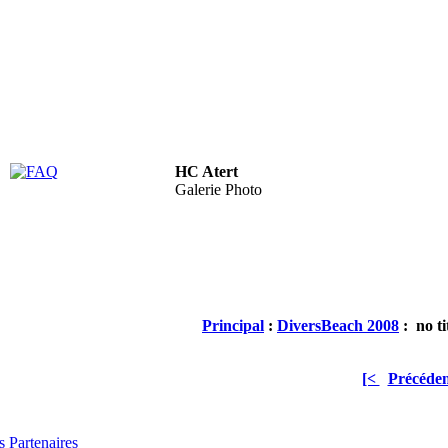
HC Atert
FAQ
Galerie Photo
Principal
:
Divers
Beach 2008
: no ti
[<
Précéden
 Partenaires