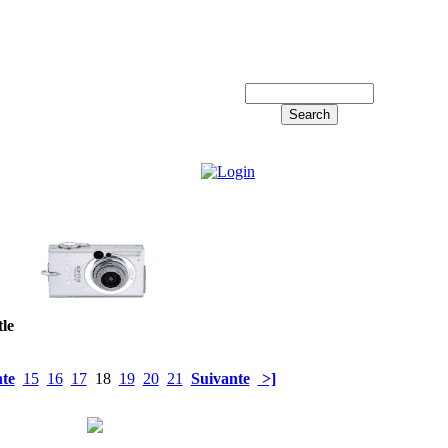
Log in!
tle
te
15
16
17
18
19
20
21
Suivante
>]