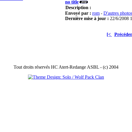
no title
Description :
Envoyé par :
rom
-
D'autres photo
Dernière mise à jour :
22/6/2008 
[<
Précéden
Tout droits réservés HC Atert-Redange ASBL - (c) 2004