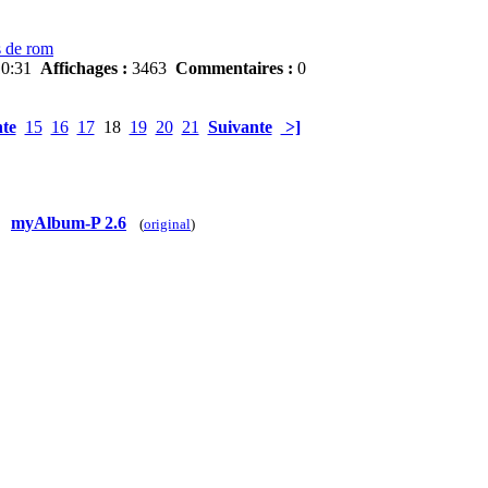
s de rom
10:31
Affichages :
3463
Commentaires :
0
te
15
16
17
18
19
20
21
Suivante
>]
myAlbum-P 2.6
(
original
)