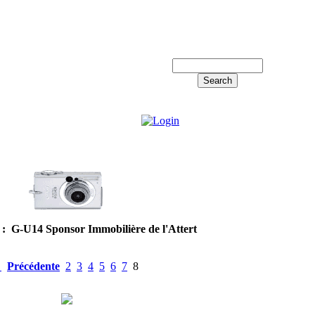
Log in!
: G-U14 Sponsor Immobilière de l'Attert
<
Précédente
2
3
4
5
6
7
8