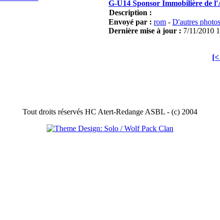
G-U14 Sponsor Immobilière de l'
Description :
Envoyé par :
rom
-
D'autres photo
Dernière mise à jour :
7/11/2010 
[
Tout droits réservés HC Atert-Redange ASBL - (c) 2004