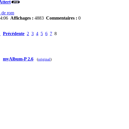
Attert
s de rom
14:06
Affichages :
4883
Commentaires :
0
<
Précédente
2
3
4
5
6
7
8
myAlbum-P 2.6
(
original
)