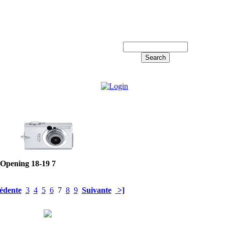
Log in!
Opening 18-19 7
édente
3
4
5
6
7
8
9
Suivante
>]