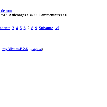
s de rom
13:47
Affichages :
3490
Commentaires :
0
édente
3
4
5
6
7
8
9
Suivante
>]
myAlbum-P 2.6
(
original
)