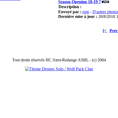
Season Opening 18-19 7
Description :
Envoyé par :
rom
-
D'autres photo
Dernière mise à jour :
28/8/2018 
[<
Préc
Tout droits réservés HC Atert-Redange ASBL - (c) 2004