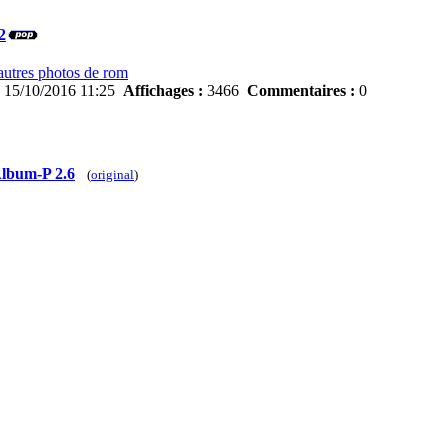
2
autres photos de rom
:
15/10/2016 11:25
Affichages :
3466
Commentaires :
0
lbum-P 2.6
(
original
)