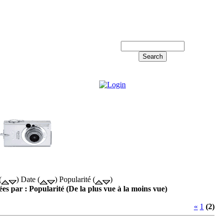
Log in!
(
) Date (
) Popularité (
)
ées par : Popularité (De la plus vue à la moins vue)
«
1
(2)