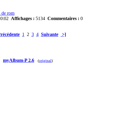
s de rom
20:02
Affichages :
5134
Commentaires :
0
récédente
1
2
3
4
Suivante
>]
myAlbum-P 2.6
(
original
)