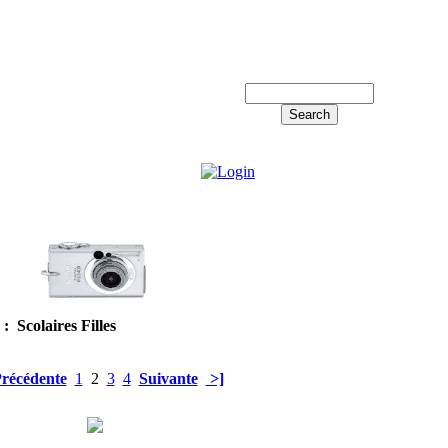
Log in!
: Scolaires Filles
récédente
1
2
3
4
Suivante
>]