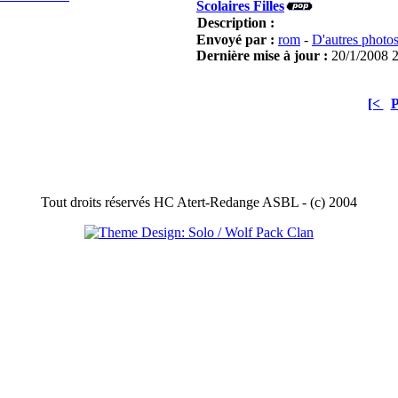
Scolaires Filles
Description :
Envoyé par :
rom
-
D'autres photo
Dernière mise à jour :
20/1/2008 
[<
P
Tout droits réservés HC Atert-Redange ASBL - (c) 2004