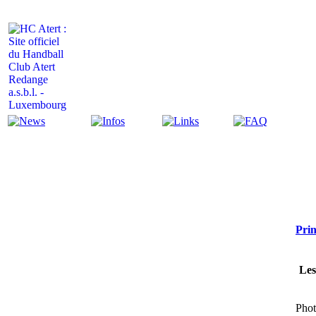
Actualité
Infos
Liens
FAQ
Prin
Les
Phot