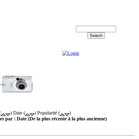
Log in!
(
) Date (
) Popularité (
)
es par : Date (De la plus récente à la plus ancienne)