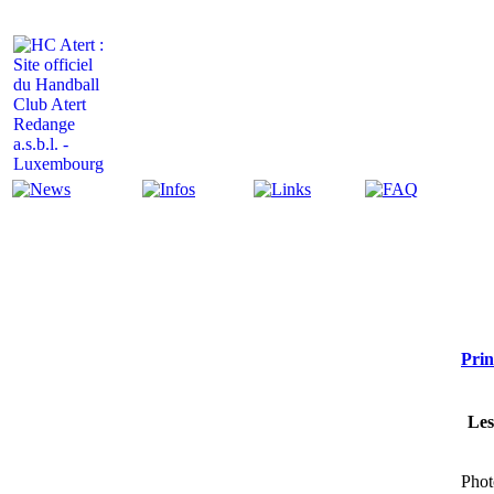
Actualité
Infos
Liens
FAQ
Prin
Les
Phot