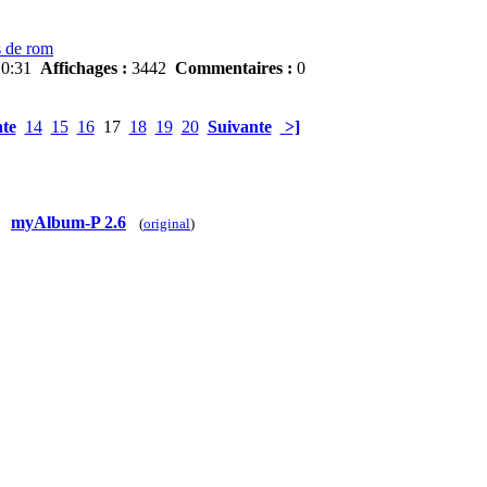
s de rom
10:31
Affichages :
3442
Commentaires :
0
te
14
15
16
17
18
19
20
Suivante
>]
myAlbum-P 2.6
(
original
)