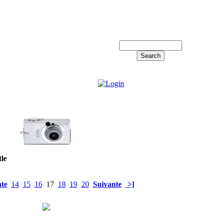
Log in!
tle
te
14
15
16
17
18
19
20
Suivante
>]