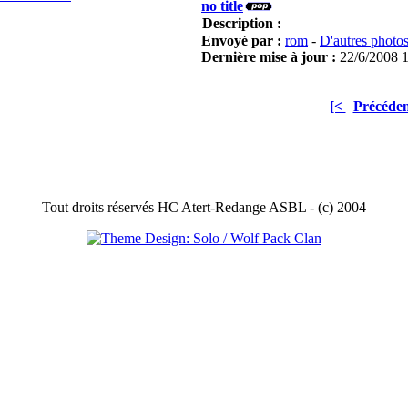
no title
Description :
Envoyé par :
rom
-
D'autres photo
Dernière mise à jour :
22/6/2008 
[<
Précéden
Tout droits réservés HC Atert-Redange ASBL - (c) 2004