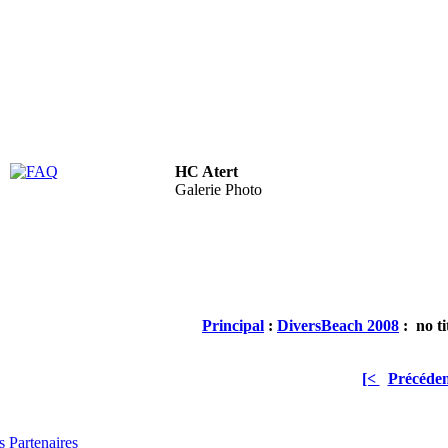
HC Atert
FAQ
Galerie Photo
Principal
:
Divers
Beach 2008
: no ti
[<
Précéden
 Partenaires