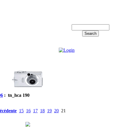
Log in!
06
: tn_hca 190
écédente
15
16
17
18
19
20
21