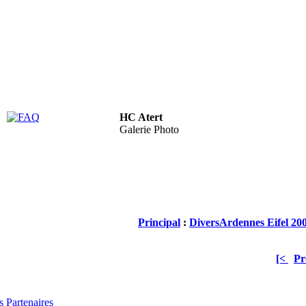
HC Atert
FAQ
Galerie Photo
Principal
:
Divers
Ardennes Eifel 20
[<
Pr
 Partenaires