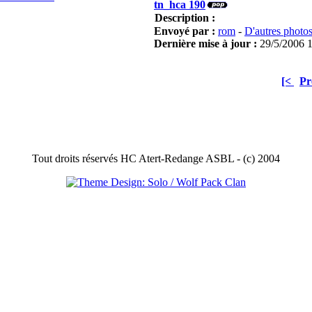
tn_hca 190
Description :
Envoyé par :
rom
-
D'autres photo
Dernière mise à jour :
29/5/2006 
[<
Pr
Tout droits réservés HC Atert-Redange ASBL - (c) 2004