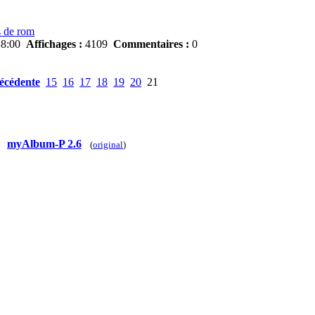
s de rom
18:00
Affichages :
4109
Commentaires :
0
écédente
15
16
17
18
19
20
21
myAlbum-P 2.6
(
original
)